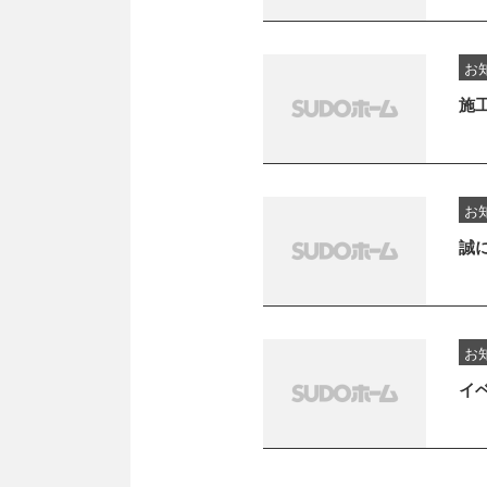
お
施
お
誠
お
イ