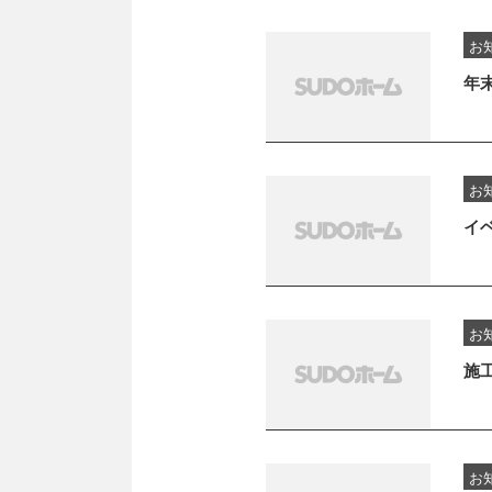
お
年
お
イ
お
施
お