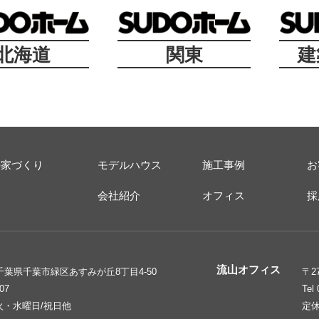
北海道
関東
建
の家づくり
モデルハウス
施工事例
お
ス
会社紹介
オフィス
採
流山オフィス
6 千葉県千葉市緑区あすみが丘8丁目4-50
〒2
207
Tel
火・水曜日/祝日他
定