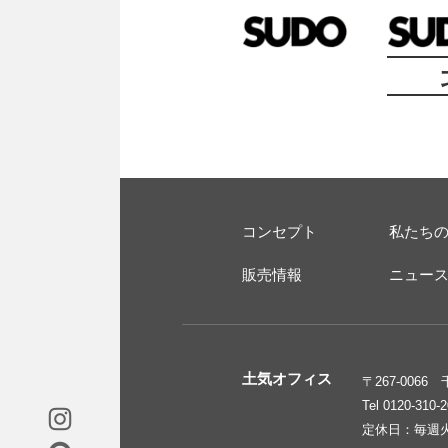
コンセプト
私たち
販売情報
ニュー
土気オフィス
〒267-006
Tel 0120-310-
定休日：毎週