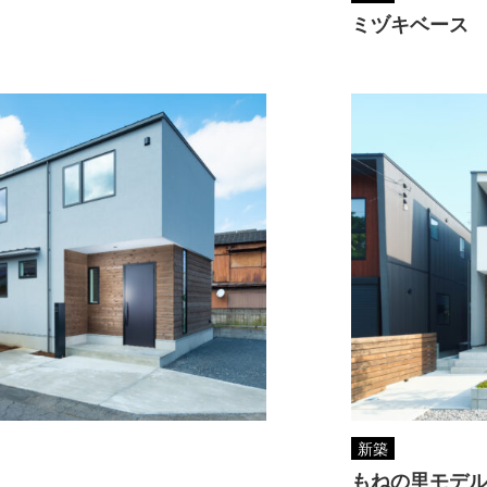
ミヅキベース
新築
もねの里モデ