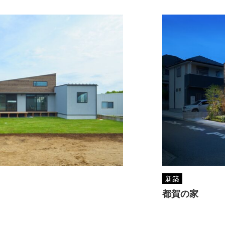
新築
都賀の家