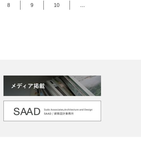
8
9
10
…