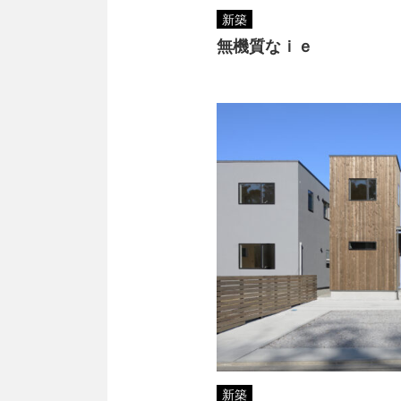
新築
無機質なｉｅ
新築