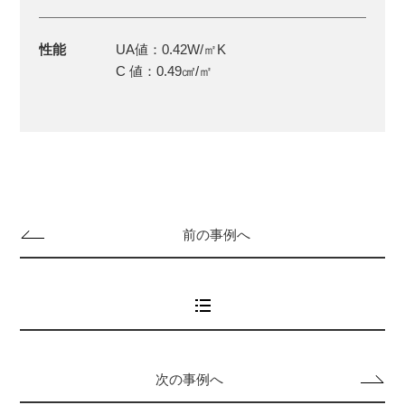
性能
UA値：0.42W/㎡K
C 値：0.49㎠/㎡
前の事例へ
次の事例へ