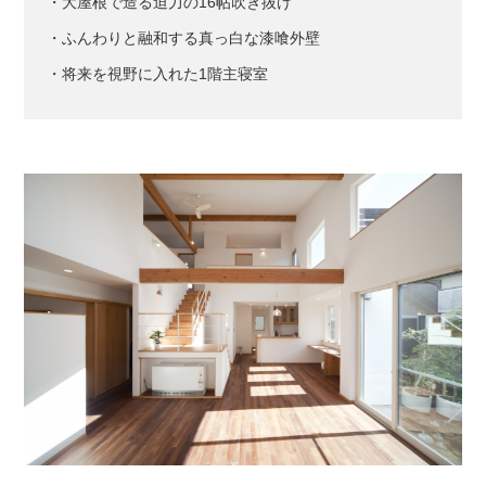
・大屋根で造る迫力の16帖吹き抜け
・ふんわりと融和する真っ白な漆喰外壁
・将来を視野に入れた1階主寝室