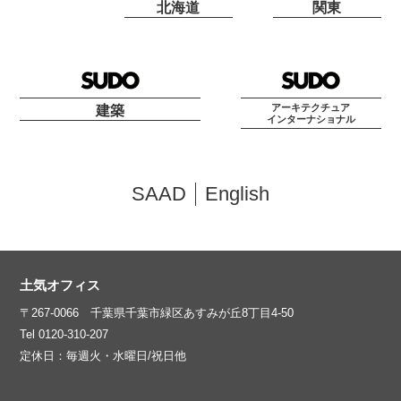
北海道
関東
アーキテクチュア
建築
インターナショナル
SAAD
English
土気オフィス
〒267-0066 千葉県千葉市緑区あすみが丘8丁目4-50
Tel 0120-310-207
定休日：毎週火・水曜日/祝日他