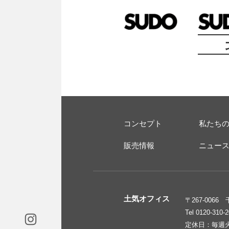
コンセプト
私たち
販売情報
ニュー
土気オフィス
〒267-006
Tel 0120-310-
定休日：毎週