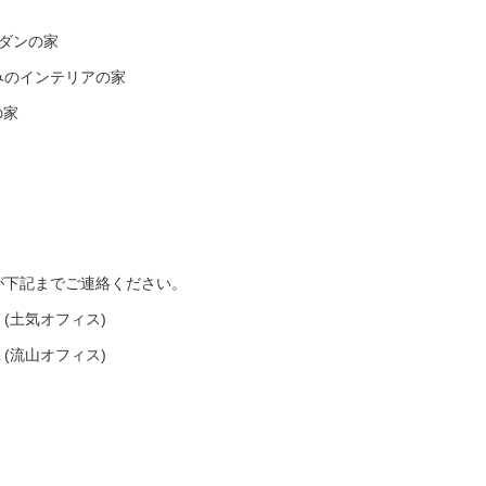
ダンの家
みのインテリアの家
の家
が下記までご連絡ください。
７(土気オフィス)
１(流山オフィス)