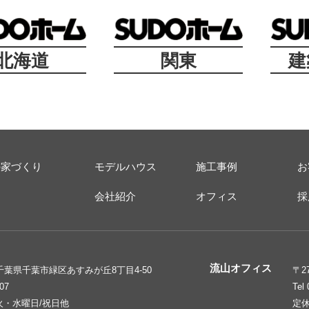
北海道
関東
建
の家づくり
モデルハウス
施工事例
お
ス
会社紹介
オフィス
採
流山オフィス
6 千葉県千葉市緑区あすみが丘8丁目4-50
〒2
207
Tel
火・水曜日/祝日他
定