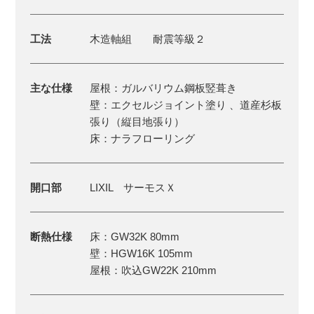
工法
木造軸組 耐震等級２
主な仕様
屋根：ガルバリウム鋼板竪葺き
壁：エクセルジョイント塗り 、道産杉板
張り（縦目地張り）
床：ナラフローリング
開口部
LIXIL サーモスＸ
断熱仕様
床：GW32K 80mm
壁：HGW16K 105mm
屋根：吹込GW22K 210mm