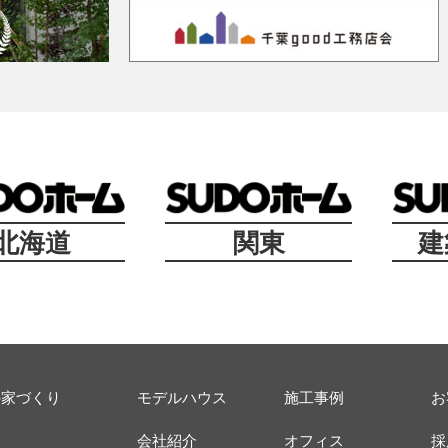
北海道
関東
建
の家づくり
モデルハウス
施工事例
お
ス
会社紹介
オフィス
採