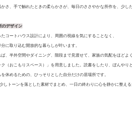
温かさ、手で触れたときの柔らかさが、毎日のささやかな所作を、少し
所のデザイン
ったコートハウス設計により、周囲の視線を気にすることなく、
存分に取り込む開放的な暮らしが叶います。
れば、半外空間やダイニング、階段まで見渡せて、家族の気配をほどよ
ック（おこもりスペース）」を用意しました。読書をしたり、ぼんやり
ちを休めるための、ひっそりとした自分だけの居場所です。
も少しトーンを落とした素材でまとめ、一日の終わりに心を静かに整える