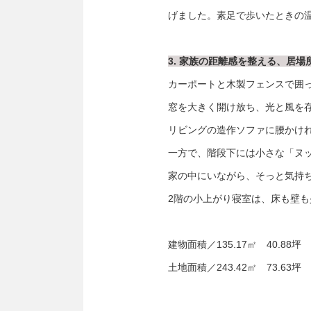
げました。素足で歩いたときの
3. 家族の距離感を整える、居場
カーポートと木製フェンスで囲
窓を大きく開け放ち、光と風を
リビングの造作ソファに腰かけ
一方で、階段下には小さな「ヌ
家の中にいながら、そっと気持
2階の小上がり寝室は、床も壁
建物面積／135.17㎡ 40.88坪
土地面積／243.42㎡ 73.63坪