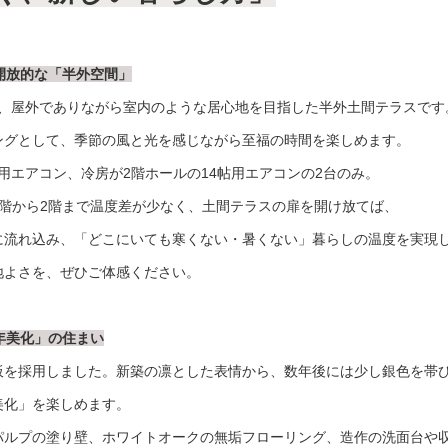
、開放的な「半外空間」
は、屋外でありながら室内のような居心地を目指した半外土間テラスです
ングとして、季節の風と光を感じながら至福の時間を楽しめます。
帖用エアコン、冷房が2階ホールの14帖用エアコンの2台のみ。
階から2階まで温度差が少なく、土間テラスの扉を開け放てば、
に流れ込み、「どこにいても寒くない・暑くない」暮らしの温度を実現
地よさを、ぜひご体感ください。
経年美化」の住まい
板を採用しました。新築の凛とした表情から、数年後には少し銀色を帯
美化」を楽しめます。
パルプの塗り壁、ホワイトオークの無垢フローリング、造作の洗面台や