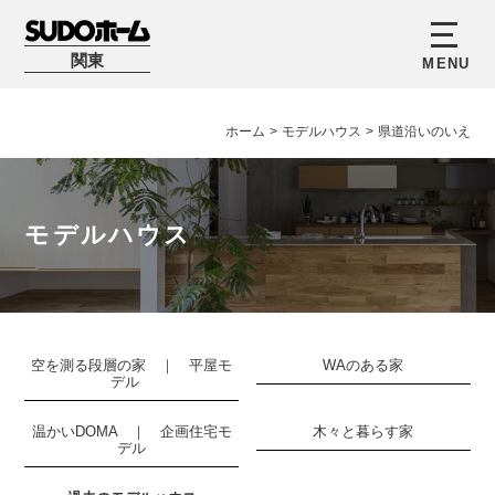
関東
ホーム
>
モデルハウス
>
県道沿いのいえ
モデルハウス
空を測る段層の家 ｜ 平屋モ
WAのある家
デル
温かいDOMA ｜ 企画住宅モ
木々と暮らす家
デル