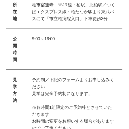
所
柏市宿連寺 ※JR線：柏駅、北柏駅／つく
在
ばエクスプレス線：柏たなか駅より東武バ
地
スにて「市立柏病院入口」下車徒歩3分
公
9:00～16:00
開
時
間
見
予約制／下記のフォームよりお申し込みく
学
ださい
方
見学は完全予約制になります。
法
※各時間1組限定のご予約枠とさせていた
だきます
お時間の変更をお願いする場合があります
のでご了承ください