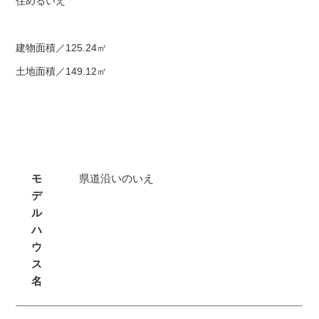
住めるいえ
建物面積／125.24㎡
土地面積／149.12㎡
モ
県道沿いのいえ
デ
ル
ハ
ウ
ス
名