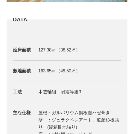
DATA
延床面積
127.38㎡（38.52坪）
敷地面積
163.65㎡（49.50坪）
工法
木造軸組 耐震等級3
主な仕様
屋根：ガルバリウム鋼板竪ハゼ葺き
壁 ：ジュラクペンアート、道産杉板張
り (縦箱目地張り)