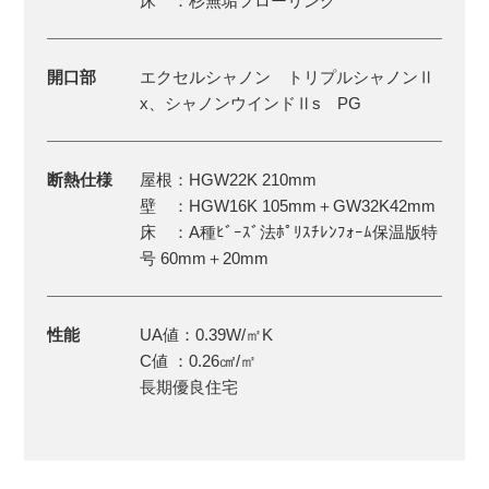
床 ：杉無垢フローリング
開口部
エクセルシャノン トリプルシャノンⅡ
x、シャノンウインドⅡs PG
断熱仕様
屋根：HGW22K 210mm
壁 ：HGW16K 105mm＋GW32K42mm
床 ：A種ﾋﾞｰｽﾞ法ﾎﾟﾘｽﾁﾚﾝﾌｫｰﾑ保温版特
号 60mm＋20mm
性能
UA値：0.39W/㎡K
C値 ：0.26㎠/㎡
長期優良住宅