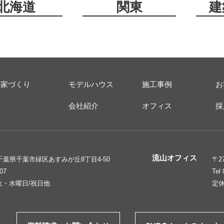
北海道
関東
建
の家づくり
モデルハウス
施工事例
お
ス
会社紹介
オフィス
採
流山オフィス
6 千葉県千葉市緑区あすみが丘8丁目4-50
〒2
207
Tel
火・水曜日/祝日他
定