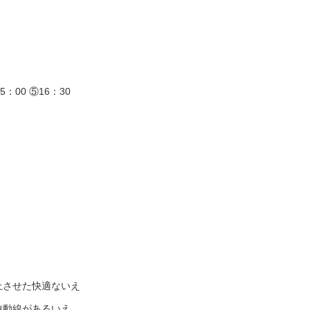
5：00 ⑤16：30
上させた快適ないえ
遊動線があるいえ